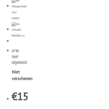
Gelegenheid
voor
vragen
Inclusief
Reistijd
n.v.t.
of te
laat
afgebeld
Niet
verschenen
€
15