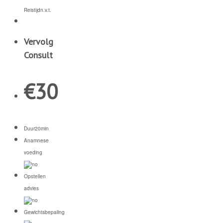
Reistijd
n.v.t.
Vervolg
Consult
€
30
Duur
20min
Anamnese
voeding
Opstellen
advies
Gewichtsbepaling