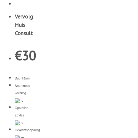
Vervolg
Huis
Consult
€
30
Duur
15min
Anamnese
voeding
Opstellen
advies
Gewichtsbepaling