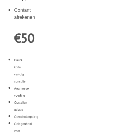
Contant
afrekenen
€
50
Duur
4
korte
vervolg
consulten
Anamnese
voeding
Opstellen
advies
Gewichtsbepaling
Gelegenheid
voor