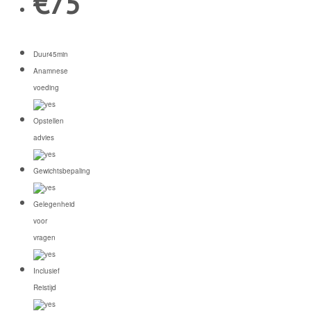
€
75
Duur
45min
Anamnese
voeding
Opstellen
advies
Gewichtsbepaling
Gelegenheid
voor
vragen
Inclusief
Reistijd