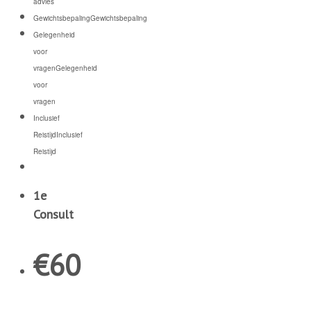
advies
Gewichtsbepaling
Gewichtsbepaling
Gelegenheid
voor
vragen
Gelegenheid
voor
vragen
Inclusief
Reistijd
Inclusief
Reistijd
1e
Consult
€
60