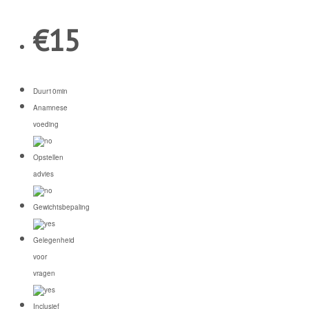
€
15
Duur
10min
Anamnese
voeding
Opstellen
advies
Gewichtsbepaling
Gelegenheid
voor
vragen
Inclusief