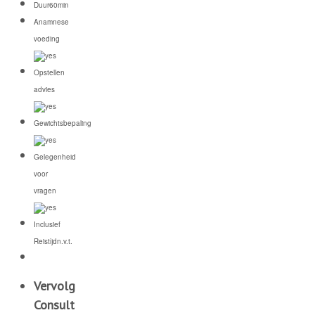
Duur
60min
Anamnese
voeding
Opstellen
advies
Gewichtsbepaling
Gelegenheid
voor
vragen
Inclusief
Reistijd
n.v.t.
Vervolg
Consult