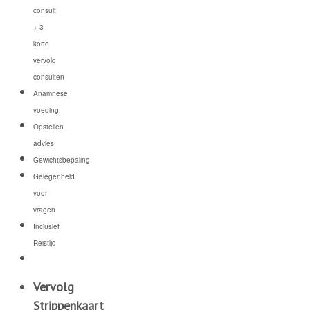
consult
+ 3
korte
vervolg
consulten
Anamnese
voeding
Opstellen
advies
Gewichtsbepaling
Gelegenheid
voor
vragen
Inclusief
Reistijd
Vervolg
Strippenkaart