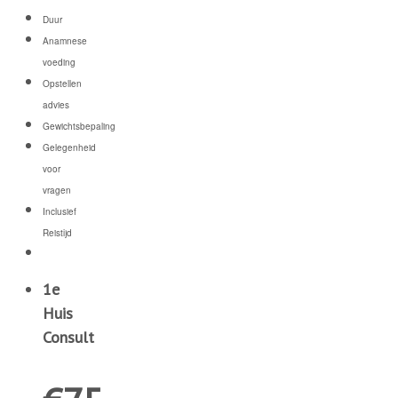
Duur
Anamnese
voeding
Opstellen
advies
Gewichtsbepaling
Gelegenheid
voor
vragen
Inclusief
Reistijd
1e
Huis
Consult